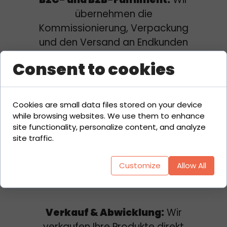
übernehmen die
Kommissionierung, Verpackung
und den Versand an Endkunden
(B2C) sowie Geschäftskunden
Consent to cookies
(B2B).
Marktplatz-Management:
Wir
Cookies are small data files stored on your device
listen Ihre Produkte auf allen
while browsing websites. We use them to enhance
relevanten Schweizer
site functionality, personalize content, and analyze
site traffic.
Plattformen – darunter
Galaxus
,
Manor
,
Decathlon
,
Home24
Customize
Allow All
und
Globus
– und optimieren die
Sichtbarkeit und Performance.
Verkauf & Abwicklung:
Wir
verkaufen Ihre Produkte direkt