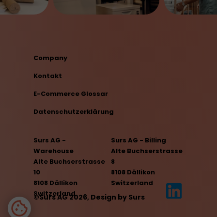
Company
Kontakt
E-Commerce Glossar
Datenschutzerklärung
Surs AG -
Surs AG - Billing
Warehouse
Alte Buchserstrasse
Alte Buchserstrasse
8
10
8108 Dällikon
8108 Dällikon
Switzerland
Switzerland
©Surs AG 2026, Design by Surs