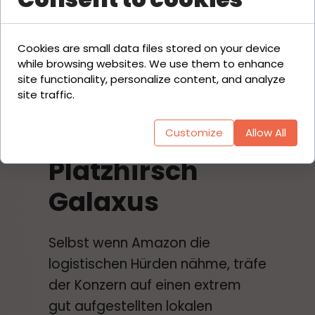
was den Business Case für
Amazon zusätzlich
Cookies are small data files stored on your device
verschlechtert.
while browsing websites. We use them to enhance
site functionality, personalize content, and analyze
site traffic.
Grund 4: Der
starke
Customize
Allow All
Platzhirsch
Galaxus
Selbst wenn Amazon die
logistischen Hürden nähme, träfe
der Konzern auf einen extrem
gut aufgestellten lokalen