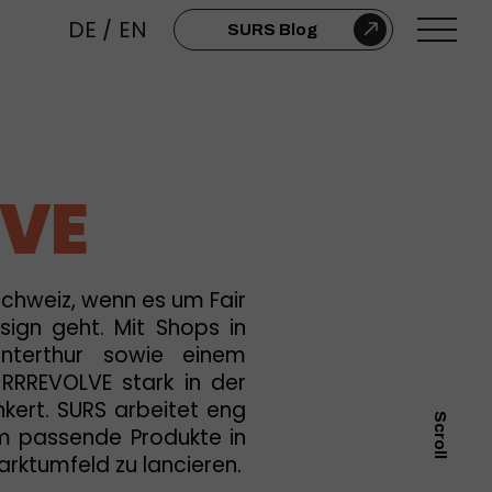
DE
/
EN
SURS Blog
VE
 Schweiz, wenn es um Fair
sign geht. Mit Shops in
interthur sowie einem
t RRREVOLVE stark in der
ert. SURS arbeitet eng
Scroll
 passende Produkte in
arktumfeld zu lancieren.