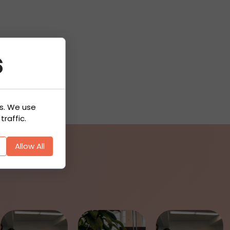
s
es. We use
raffic.
Allow All