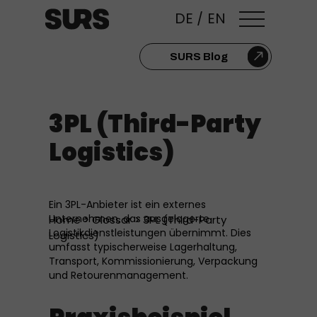
DE
/
EN
SURS Blog
3PL (Third-Party
Logistics)
Ein 3PL-Anbieter ist ein externes
Unternehmen, das ausgelagerte
Home
>
Glossar
> 3PL (Third-Party
Logistikdienstleistungen übernimmt. Dies
Logistics)
umfasst typischerweise Lagerhaltung,
Transport, Kommissionierung, Verpackung
und Retourenmanagement.